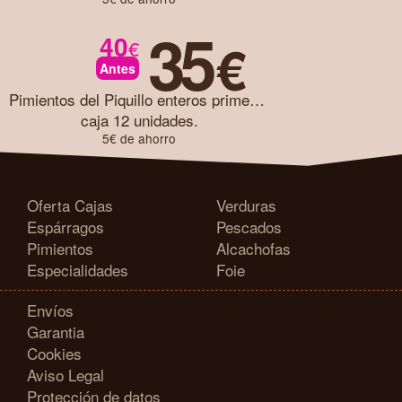
35
40
€
€
Antes
Pimientos del Piquillo enteros primera caja 12 unidades
caja 12 unidades.
5€ de ahorro
Oferta Cajas
Verduras
Espárragos
Pescados
Pimientos
Alcachofas
Especialidades
Foie
Envíos
Garantia
Cookies
Aviso Legal
Protección de datos