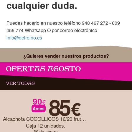
cualquier duda.
Puedes hacerlo en nuestro teléfono 948 467 272 - 609
455 774 Whatsapp O por correo electrónico
info@delreino.es
¿Quieres vender nuestros productos?
OFERTAS AGOSTO
VER TODAS
85
90
€
€
Antes
Alcachofa COGOLLICOS 16/20 frutos caja 12 unidades
Caja 12 unidades.
5€ de ahorro