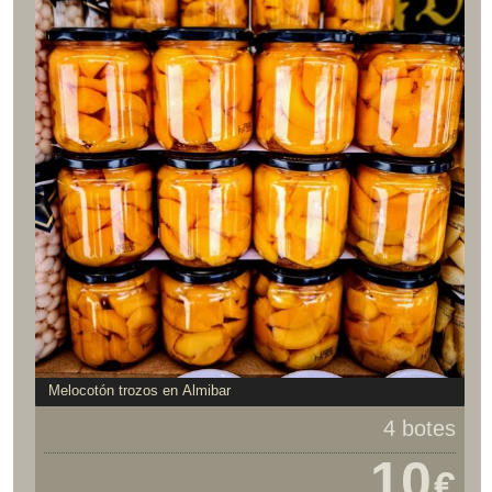
Melocotón trozos en Almibar
4 botes
10
€