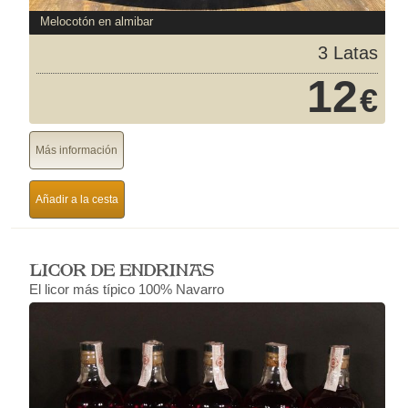
Melocotón en almibar
3 Latas
12
€
Más información
Añadir a la cesta
LICOR DE ENDRINAS
El licor más típico 100% Navarro