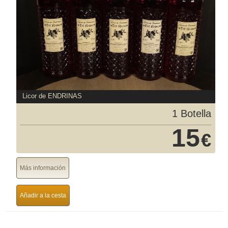
Licor de ENDRINAS
1 Botella
15
€
Más información
Añadir a la cesta