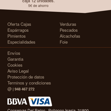
caja 12 unidades.
5€ de ahorro
Oferta Cajas
Verduras
Espárragos
Pescados
Pimientos
Alcachofas
Especialidades
Foie
Envíos
Garantia
Cookies
Aviso Legal
Protección de datos
Terminos y condiciones
@
| 948 467 272
Conservas Del Reino · Poligono Isasia, 31800