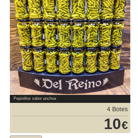
Pepinillos sabor anchoa
4 Botes
10
€