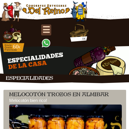
☰
0€
ESPECIALIDADES
MELOCOTÓN TROZOS EN ALMIBAR
Melocotón bien rico!