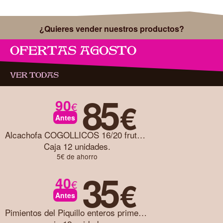
¿Quieres vender nuestros productos?
OFERTAS AGOSTO
VER TODAS
85
90
€
€
Antes
Alcachofa COGOLLICOS 16/20 frutos caja 12 unidades
Caja 12 unidades.
5€ de ahorro
35
40
€
€
Antes
Pimientos del Piquillo enteros primera caja 12 unidades