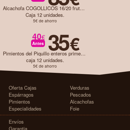
Alcachofa COGOLLICOS 16/20 frutos caja 12 unidades
Caja 12 unidades.
5€ de ahorro
35
40
€
€
Antes
Pimientos del Piquillo enteros primera caja 12 unidades
caja 12 unidades.
5€ de ahorro
Oferta Cajas
Verduras
Espárragos
Pescados
Pimientos
Alcachofas
Especialidades
Foie
Envíos
Garantia