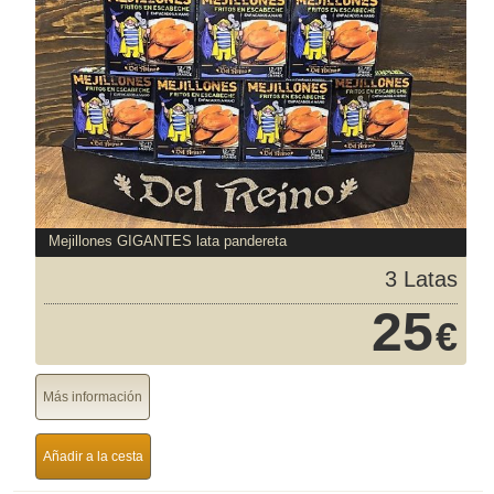
Mejillones GIGANTES lata pandereta
3 Latas
25
€
Más información
Añadir a la cesta