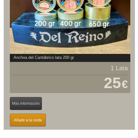
Anchoa del Cantábrico lata 200 gr
1 Lata
25
€
Más información
Añadir a la cesta