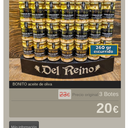
BONITO aceite de oliva
23
3 Botes
€
Precio original
20
€
Más información