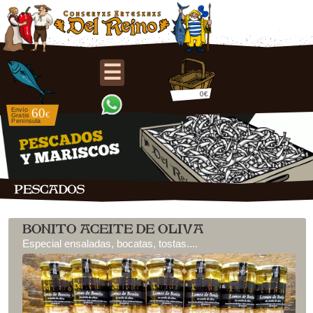
☰
0€
PESCADOS
BONITO ACEITE DE OLIVA
Especial ensaladas, bocatas, tostas....