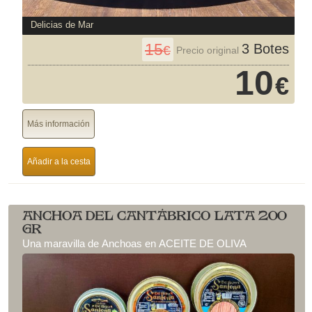
Delicias de Mar
15
3 Botes
€
Precio original
10
€
Más información
Añadir a la cesta
ANCHOA DEL CANTÁBRICO LATA 200
GR
Una maravilla de Anchoas en ACEITE DE OLIVA