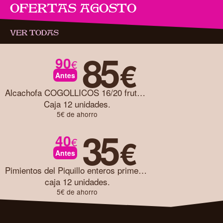
OFERTAS AGOSTO
VER TODAS
85
90
€
€
Antes
Alcachofa COGOLLICOS 16/20 frutos caja 12 unidades
Caja 12 unidades.
5€ de ahorro
35
40
€
€
Antes
Pimientos del Piquillo enteros primera caja 12 unidades
caja 12 unidades.
5€ de ahorro