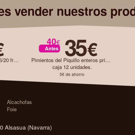
es vender nuestros pro
35
40
€
€
€
Antes
Alcachofa COGOLLICOS 16/20 frutos caja 12 unidades
Pimientos del Piquillo enteros primera caja 12 unidades
caja 12 unidades.
5€ de ahorro
Alcachofas
Foie
00 Alsasua (Navarra)