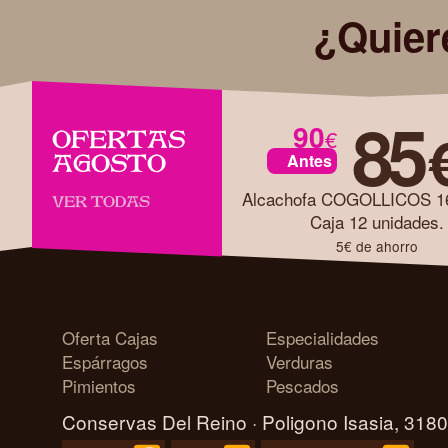
¿Quier
85
90
€
OFERTAS
Antes
AGOSTO
VER TODAS
Caja 12 unidades.
5€ de ahorro
Oferta Cajas
Especialidades
Espárragos
Verduras
Pimientos
Pescados
Conservas Del Reino · Poligono Isasia, 318