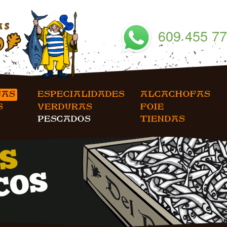
JAS
ESPECIALIDADES
ALCACHOFAS
VERDURAS
FOIE
S
PESCADOS
TIENDAS