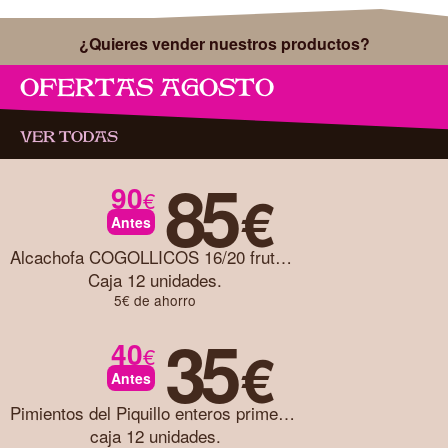
¿Quieres vender nuestros productos?
OFERTAS AGOSTO
VER TODAS
85
90
€
€
Antes
Alcachofa COGOLLICOS 16/20 frutos caja 12 unidades
Caja 12 unidades.
5€ de ahorro
35
40
€
€
Antes
Pimientos del Piquillo enteros primera caja 12 unidades
caja 12 unidades.