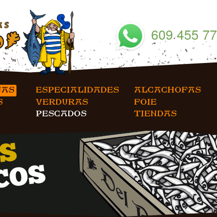
JAS
ESPECIALIDADES
ALCACHOFAS
VERDURAS
FOIE
S
PESCADOS
TIENDAS