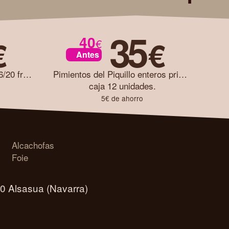
35
40
€
€
€
Antes
Alcachofa COGOLLICOS 16/20 frutos caja 12 unidades
Pimientos del Piquillo enteros primera caja 12 unidades
caja 12 unidades.
5€ de ahorro
Alcachofas
Foie
00 Alsasua (Navarra)