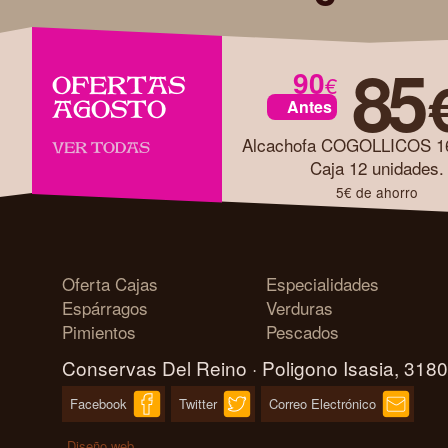
85
90
€
OFERTAS
Antes
AGOSTO
VER TODAS
Caja 12 unidades.
5€ de ahorro
Oferta Cajas
Especialidades
Espárragos
Verduras
Pimientos
Pescados
Conservas Del Reino · Poligono Isasia, 318
Facebook
Twitter
Correo Electrónico
Diseño web