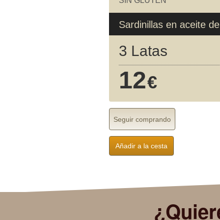
SIN GLUTEN
Sardinillas en aceite d
3 Latas
12
€
Seguir comprando
Añadir a la cesta
¿Quier