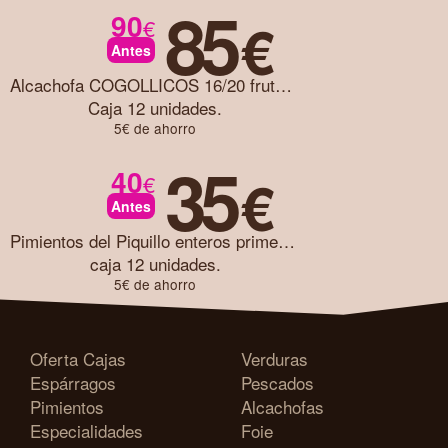
85
90
€
€
Antes
Alcachofa COGOLLICOS 16/20 frutos caja 12 unidades
Caja 12 unidades.
5€ de ahorro
35
40
€
€
Antes
Pimientos del Piquillo enteros primera caja 12 unidades
caja 12 unidades.
5€ de ahorro
Oferta Cajas
Verduras
Espárragos
Pescados
Pimientos
Alcachofas
Especialidades
Foie